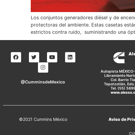
Los conjuntos generadores diésel y de ence
protectoras del ambiente. Estas casetas están
estrictos contra ruido, suministrando una ópt
Autopista MÉXIC
Libramiento Nort
Col. Barrio Tl
@CumminsdeMexico
Tepotzotlán, Edo.
Tel. (55) 58
www.alesso.
©2021 Cummins México
Aviso de Pri
CUM